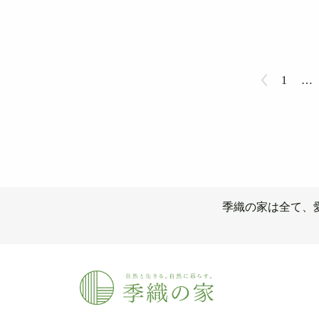
1
…
季織の家は全て、